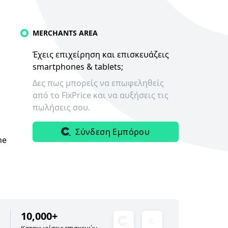
MERCHANTS AREA
Έχεις επιχείρηση και επισκευάζεις
smartphones & tablets;
Δες πως μπορείς να επωφεληθείς
από το FixPrice και να αυξήσεις τις
πωλήσεις σου.
Σύνδεση Εμπόρου
ne
10,000+
Καταχωρίσεις επισκευών