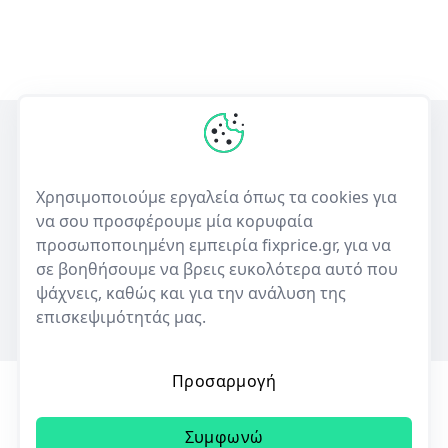
Η πρώτη ελληνική υπηρεσία σύγκρισης τιμών για επισκευές
ηλεκτρονικών συσκευών και πώλησης μεταχειρισμένων.
Χρησιμοποιούμε εργαλεία όπως τα cookies για
να σου προσφέρουμε μία κορυφαία
50+
10,000+
προσωποποιημένη εμπειρία fixprice.gr, για να
Καταστήματα
Καταχωρίσεις επισκευών
σε βοηθήσουμε να βρεις ευκολότερα αυτό που
ψάχνεις, καθώς και για την ανάλυση της
επισκεψιμότητάς μας.
Προσαρμογή
Όροι Χρήσης
Πολιτική Απορρήτου
Cookies
Συμφωνώ
© 2023 | All rights reserved