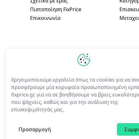
Σχετικά με εμάς
Κατηγορ
Πιστοποίηση FixPrice
Επισκευ
Επικοινωνία
Μεταχει
Χρησιμοποιούμε εργαλεία όπως τα cookies για να σο
προσφέρουμε μία κορυφαία προσωποποιημένη εμπε
fixprice.gr, για να σε βοηθήσουμε να βρεις ευκολότε
Η πρώτη ελληνική υπηρε
που ψάχνεις, καθώς και για την ανάλυση της
ηλεκτρονικών συσκευών
επισκεψιμότητάς μας.
Προσαρμογή
Συμφ
© 2023 | All rights reserved