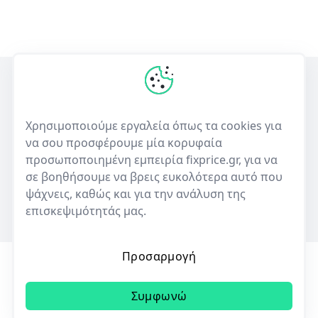
Η πρώτη ελληνική υπηρεσία σύγκρισης τιμών για επισκευές
ηλεκτρονικών συσκευών και πώλησης μεταχειρισμένων.
Χρησιμοποιούμε εργαλεία όπως τα cookies για
να σου προσφέρουμε μία κορυφαία
50+
10,000+
προσωποποιημένη εμπειρία fixprice.gr, για να
Καταστήματα
Καταχωρίσεις επισκευών
σε βοηθήσουμε να βρεις ευκολότερα αυτό που
ψάχνεις, καθώς και για την ανάλυση της
επισκεψιμότητάς μας.
Προσαρμογή
Όροι Χρήσης
Πολιτική Απορρήτου
Cookies
Συμφωνώ
© 2023 | All rights reserved