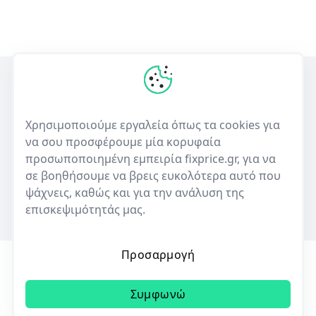
Η πρώτη ελληνική υπηρεσία σύγκρισης τιμών για επισκευές
ηλεκτρονικών συσκευών και πώλησης μεταχειρισμένων.
Χρησιμοποιούμε εργαλεία όπως τα cookies για
να σου προσφέρουμε μία κορυφαία
50+
10,000+
προσωποποιημένη εμπειρία fixprice.gr, για να
Καταστήματα
Καταχωρίσεις επισκευών
σε βοηθήσουμε να βρεις ευκολότερα αυτό που
ψάχνεις, καθώς και για την ανάλυση της
επισκεψιμότητάς μας.
Προσαρμογή
Όροι Χρήσης
Πολιτική Απορρήτου
Cookies
Συμφωνώ
© 2023 | All rights reserved