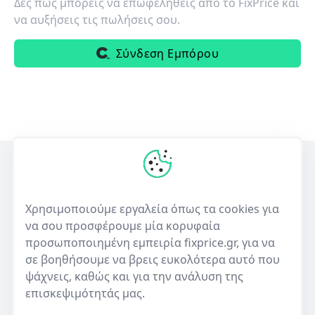
Δες πως μπορείς να επωφεληθείς από το FixPrice και
να αυξήσεις τις πωλήσεις σου.
Σύνδεση Εμπόρου
Η πρώτη ελληνική υπηρεσία σύγκρισης τιμών για επισκευές
ηλεκτρονικών συσκευών και πώλησης μεταχειρισμένων.
Χρησιμοποιούμε εργαλεία όπως τα cookies για
να σου προσφέρουμε μία κορυφαία
50+
10,000+
προσωποποιημένη εμπειρία fixprice.gr, για να
Καταστήματα
Καταχωρίσεις επισκευών
σε βοηθήσουμε να βρεις ευκολότερα αυτό που
ψάχνεις, καθώς και για την ανάλυση της
επισκεψιμότητάς μας.