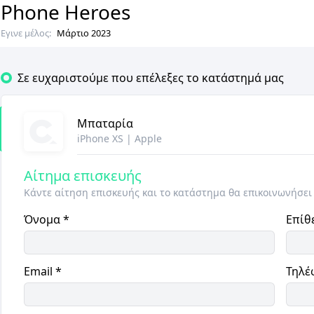
Phone Heroes
Εγινε μέλος:
Μάρτιο 2023
Σε ευχαριστούμε που επέλεξες το κατάστημά μας
Μπαταρία
iPhone XS
|
Apple
Αίτημα επισκευής
Κάντε αίτηση επισκευής και το κατάστημα θα επικοινωνήσει
Όνομα
*
Επίθ
Email
*
Τηλέ