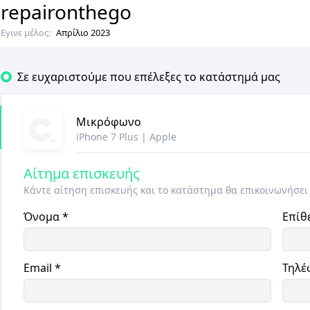
repaironthego
Εγινε μέλος:
Απρίλιο 2023
Σε ευχαριστούμε που επέλεξες το κατάστημά μας
Μικρόφωνο
iPhone 7 Plus
|
Apple
Αίτημα επισκευής
Κάντε αίτηση επισκευής και το κατάστημα θα επικοινωνήσει
Όνομα
*
Επίθ
Email
*
Τηλέ