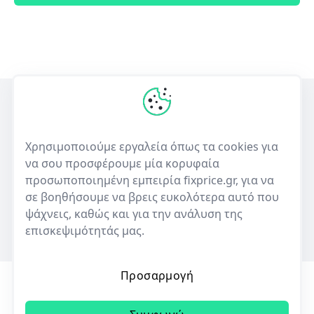
Η πρώτη ελληνική υπηρεσία σύγκρισης τιμών για επισκευές
ηλεκτρονικών συσκευών και πώλησης μεταχειρισμένων.
Χρησιμοποιούμε εργαλεία όπως τα cookies για
να σου προσφέρουμε μία κορυφαία
50+
10,000+
προσωποποιημένη εμπειρία fixprice.gr, για να
Καταστήματα
Καταχωρίσεις επισκευών
σε βοηθήσουμε να βρεις ευκολότερα αυτό που
ψάχνεις, καθώς και για την ανάλυση της
επισκεψιμότητάς μας.
Προσαρμογή
Όροι Χρήσης
Πολιτική Απορρήτου
Cookies