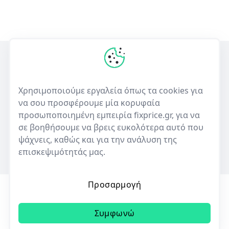
Η πρώτη ελληνική υπηρεσία σύγκρισης τιμών για επισκευές
ηλεκτρονικών συσκευών και πώλησης μεταχειρισμένων.
Χρησιμοποιούμε εργαλεία όπως τα cookies για
να σου προσφέρουμε μία κορυφαία
50+
10,000+
προσωποποιημένη εμπειρία fixprice.gr, για να
Καταστήματα
Καταχωρίσεις επισκευών
σε βοηθήσουμε να βρεις ευκολότερα αυτό που
ψάχνεις, καθώς και για την ανάλυση της
επισκεψιμότητάς μας.
Προσαρμογή
Όροι Χρήσης
Πολιτική Απορρήτου
Cookies
Συμφωνώ
© 2023 | All rights reserved