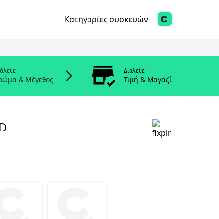
Κατηγορίες συσκευών
ιάλεξε
Διάλεξε
ρώμα & Μέγεθος
Τιμή & Μαγαζί
LD