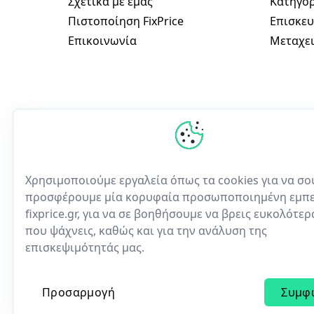
Σχετικά με εμάς
Κατηγορ
Πιστοποίηση FixPrice
Επισκευ
Επικοινωνία
Μεταχει
Χρησιμοποιούμε εργαλεία όπως τα cookies για να σο
προσφέρουμε μία κορυφαία προσωποποιημένη εμπε
fixprice.gr, για να σε βοηθήσουμε να βρεις ευκολότε
Η πρώτη ελληνική υπηρε
που ψάχνεις, καθώς και για την ανάλυση της
ηλεκτρονικών συσκευών
επισκεψιμότητάς μας.
Προσαρμογή
Συμφ
© 2023 | All rights reserved