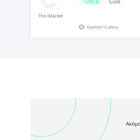
128GB
Gold
The iMarket
Εγγύηση
12 μήνες
Ακόμα