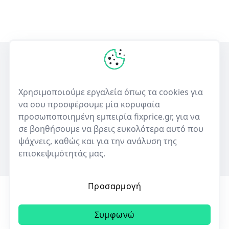
Η πρώτη ελληνική υπηρεσία σύγκρισης τιμών για επισκευές
ηλεκτρονικών συσκευών και πώλησης μεταχειρισμένων.
Χρησιμοποιούμε εργαλεία όπως τα cookies για
να σου προσφέρουμε μία κορυφαία
50+
10,000+
προσωποποιημένη εμπειρία fixprice.gr, για να
Καταστήματα
Καταχωρίσεις επισκευών
σε βοηθήσουμε να βρεις ευκολότερα αυτό που
ψάχνεις, καθώς και για την ανάλυση της
επισκεψιμότητάς μας.
Προσαρμογή
Όροι Χρήσης
Πολιτική Απορρήτου
Cookies
Συμφωνώ
© 2023 | All rights reserved