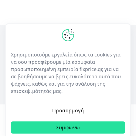
Η πρώτη ελληνική υπηρεσία σύγκρισης τιμών για επισκευές
ηλεκτρονικών συσκευών και πώλησης μεταχειρισμένων.
Χρησιμοποιούμε εργαλεία όπως τα cookies για
να σου προσφέρουμε μία κορυφαία
50+
10,000+
προσωποποιημένη εμπειρία fixprice.gr, για να
Καταστήματα
Καταχωρίσεις επισκευών
σε βοηθήσουμε να βρεις ευκολότερα αυτό που
ψάχνεις, καθώς και για την ανάλυση της
επισκεψιμότητάς μας.
Προσαρμογή
Όροι Χρήσης
Πολιτική Απορρήτου
Cookies
Συμφωνώ
© 2023 | All rights reserved