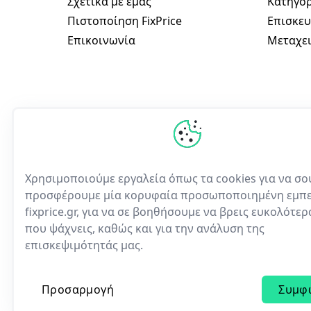
Σχετικά με εμάς
Κατηγορ
Πιστοποίηση FixPrice
Επισκευ
Επικοινωνία
Μεταχει
Χρησιμοποιούμε εργαλεία όπως τα cookies για να σο
προσφέρουμε μία κορυφαία προσωποποιημένη εμπε
fixprice.gr, για να σε βοηθήσουμε να βρεις ευκολότε
Η πρώτη ελληνική υπηρε
που ψάχνεις, καθώς και για την ανάλυση της
ηλεκτρονικών συσκευών
επισκεψιμότητάς μας.
Προσαρμογή
Συμφ
© 2023 | All rights reserved