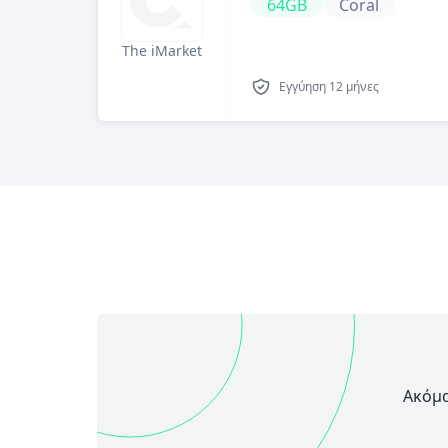
64GB
Coral
The iMarket
Εγγύηση
12 μήνες
Ακόμα