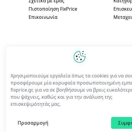
Σχετικά με εμάς
Κατηγορ
Πιστοποίηση FixPrice
Επισκευ
Επικοινωνία
Μεταχει
Χρησιμοποιούμε εργαλεία όπως τα cookies για να σο
προσφέρουμε μία κορυφαία προσωποποιημένη εμπε
fixprice.gr, για να σε βοηθήσουμε να βρεις ευκολότε
Η πρώτη ελληνική υπηρε
που ψάχνεις, καθώς και για την ανάλυση της
ηλεκτρονικών συσκευών
επισκεψιμότητάς μας.
Προσαρμογή
Συμφ
© 2023 | All rights reserved