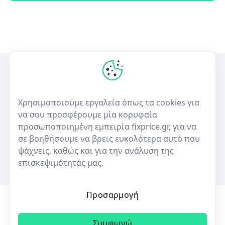
Η πρώτη ελληνική υπηρεσία σύγκρισης τιμών για επισκευές
ηλεκτρονικών συσκευών και πώλησης μεταχειρισμένων.
Χρησιμοποιούμε εργαλεία όπως τα cookies για
να σου προσφέρουμε μία κορυφαία
50+
10,000+
προσωποποιημένη εμπειρία fixprice.gr, για να
Καταστήματα
Καταχωρίσεις επισκευών
σε βοηθήσουμε να βρεις ευκολότερα αυτό που
ψάχνεις, καθώς και για την ανάλυση της
επισκεψιμότητάς μας.
Προσαρμογή
Όροι Χρήσης
Πολιτική Απορρήτου
Cookies
Συμφωνώ